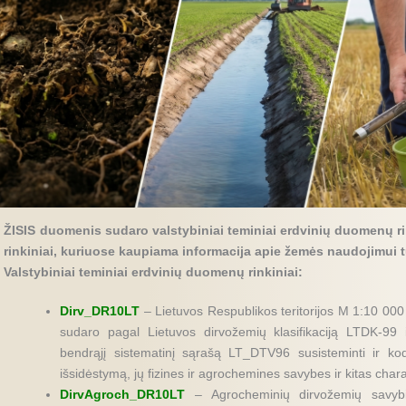
ŽISIS duomenis sudaro valstybiniai teminiai erdvinių duomenų rin
rinkiniai, kuriuose kaupiama informacija apie žemės naudojimui tu
Valstybiniai teminiai erdvinių duomenų rinkiniai:
Dirv_DR10LT
– Lietuvos Respublikos teritorijos M 1:10 000
sudaro pagal Lietuvos dirvožemių klasifikaciją LTDK-99 i
bendrąjį sistematinį sąrašą LT_DTV96 susisteminti ir k
išsidėstymą, jų fizines ir agrochemines savybes ir kitas chara
DirvAgroch_DR10LT
– Agrocheminių dirvožemių savy