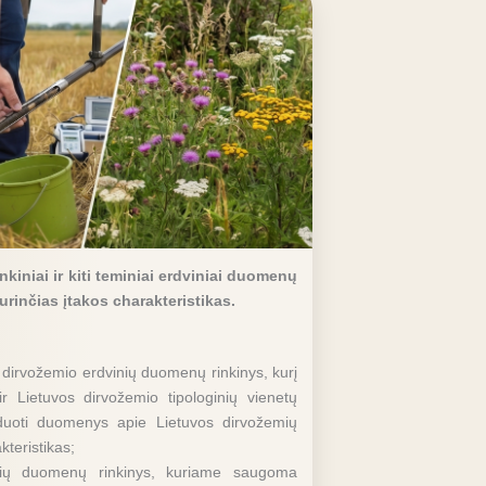
kiniai ir kiti teminiai erdviniai duomenų
rinčias įtakos charakteristikas.
 dirvožemio erdvinių duomenų rinkinys, kurį
r Lietuvos dirvožemio tipologinių vienetų
oduoti duomenys apie Lietuvos dirvožemių
kteristikas;
bių duomenų rinkinys, kuriame saugoma