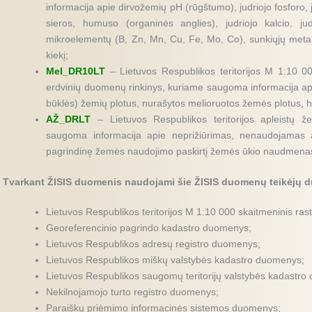
informacija apie dirvožemių pH (rūgštumo), judriojo fosforo, j
sieros, humuso (organinės anglies), judriojo kalcio, judr
mikroelementų (B, Zn, Mn, Cu, Fe, Mo, Co), sunkiųjų metalų 
kiekį;
Mel_DR10LT
– Lietuvos Respublikos teritorijos M 1:10 0
erdvinių duomenų rinkinys, kuriame saugoma informacija api
būklės) žemių plotus, nurašytos melioruotos žemės plotus, hi
AŽ_DRLT
– Lietuvos Respublikos teritorijos apleistų ž
saugoma informacija apie neprižiūrimas, nenaudojamas 
pagrindinę žemės naudojimo paskirtį žemės ūkio naudmena
Tvarkant ŽISIS duomenis naudojami šie ŽISIS duomenų teikėjų 
Lietuvos Respublikos teritorijos M 1:10 000 skaitmeninis ras
Georeferencinio pagrindo kadastro duomenys;
Lietuvos Respublikos adresų registro duomenys;
Lietuvos Respublikos miškų valstybės kadastro duomenys;
Lietuvos Respublikos saugomų teritorijų valstybės kadastr
Nekilnojamojo turto registro duomenys;
Paraiškų priėmimo informacinės sistemos duomenys;