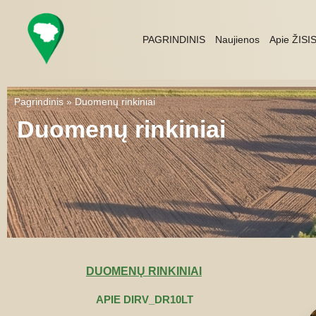
Pereiti
prie
turinio
PAGRINDINIS
Naujienos
Apie ŽISI
Pagrindinis
»
Duomenų rinkiniai
Duomenų rinkiniai
DUOMENŲ RINKINIAI
APIE DIRV_DR10LT