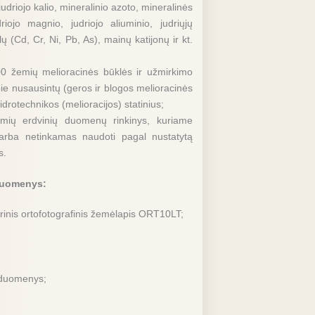
udriojo kalio, mineralinio azoto, mineralinės
iojo magnio, judriojo aliuminio, judriųjų
(Cd, Cr, Ni, Pb, As), mainų katijonų ir kt.
00 žemių melioracinės būklės ir užmirkimo
e nusausintų (geros ir blogos melioracinės
drotechnikos (melioracijos) statinius;
emių erdvinių duomenų rinkinys, kuriame
arba netinkamas naudoti pagal nustatytą
s.
duomenys:
trinis ortofotografinis žemėlapis ORT10LT;
o duomenys;