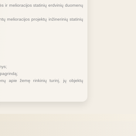
s ir melioracijos statinių erdvinių duomenų
ų melioracijos projektų inžinerinių statinių
nys;
 pagrindą;
enų apie žemę rinkinių turinį, jų objektų