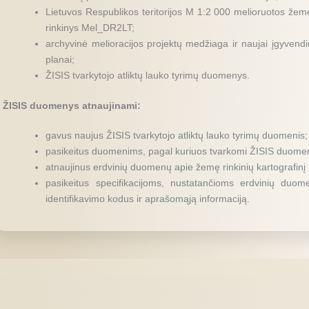
Lietuvos Respublikos teritorijos M 1:2 000 melioruotos žemė
rinkinys Mel_DR2LT;
archyvinė melioracijos projektų medžiaga ir naujai įgyvendint
planai;
ŽISIS tvarkytojo atliktų lauko tyrimų duomenys.
ŽISIS duomenys atnaujinami:
gavus naujus ŽISIS tvarkytojo atliktų lauko tyrimų duomenis;
pasikeitus duomenims, pagal kuriuos tvarkomi ŽISIS duome
atnaujinus erdvinių duomenų apie žemę rinkinių kartografinį
pasikeitus specifikacijoms, nustatančioms erdvinių duom
identifikavimo kodus ir aprašomąją informaciją.