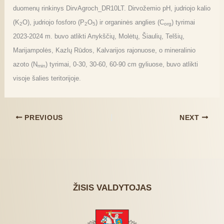
duomenų rinkinys DirvAgroch_DR10LT. Dirvožemio pH, judriojo kalio
(K
O), judriojo fosforo (P
O
) ir organinės anglies (C
) tyrimai
2
2
5
org
2023-2024 m. buvo atlikti Anykščių, Molėtų, Šiaulių, Telšių,
Marijampolės, Kazlų Rūdos, Kalvarijos rajonuose, o mineralinio
azoto (N
) tyrimai, 0-30, 30-60, 60-90 cm gyliuose, buvo atlikti
min
visoje šalies teritorijoje.
PREVIOUS
NEXT
ŽISIS VALDYTOJAS