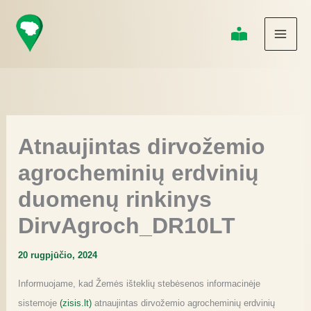
Pereiti
prie
turinio
Atnaujintas dirvožemio
agrocheminių erdvinių
duomenų rinkinys
DirvAgroch_DR10LT
20 rugpjūčio, 2024
Informuojame, kad Žemės išteklių stebėsenos informacinėje
sistemoje
(zisis.lt)
atnaujintas dirvožemio agrocheminių erdvinių